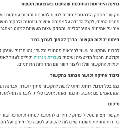
בחינת היתרונות והתובנות שהושגו באמצעות תקשור
תקשור מספק הזדמנות ייחודית לגשת לתובנות ותורות עמוקות של י
מטרת החיים, לקבל הדרכה על צמיחה אישית ורוחנית ולחקור מושג
אור על אמיתות אוניברסליות, ומספק עצות מעשיות לניווט באתגרי
פיתוח יכולות תקשור: הדרך להפוך לערוץ ברור
למרות שתקשור עשוי להיראות מסתורי ובלעדי, זהו תרגול שניתן 
וקולטת, תרגול מדיטציה ועיסוק ב
עבודת אנרגיה
יכולים לעזור לאנש
יכולות התקשור שלו וליצור קשר עם המחוזות הרוחניים.
כיבוד אתיקה וכושר אבחנה בתקשור
כמו בכל תרגול רוחני, חיוני לגשת לתקשור מתוך יושרה, אבחנה וש
המתואמים עם אהבה, חוכמה ואמת אוניברסלית. להבחנה ממלאת תפ
סיכום
תקשור מציע מסלול עמוק ליחידים להתחבר למחוזות תודעה גבוהים 
בהירות וחוויות משנות שיכולות להשפיע לטובה על חייהם ועל מס