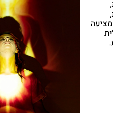
מציעה
ית
.