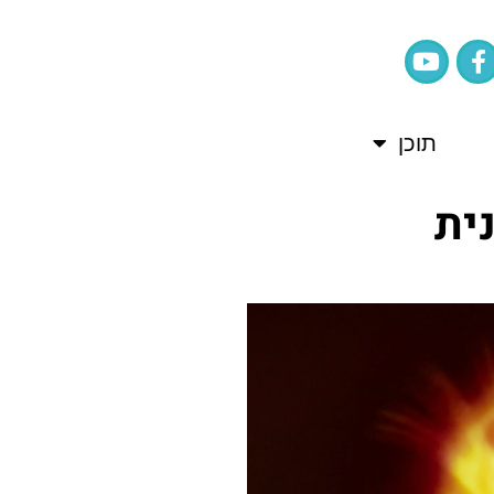
תוכן
ית