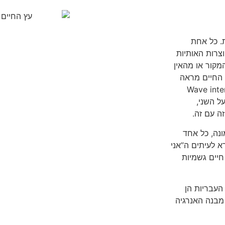
שונות. כל אחת
וצרות האותיות
קור או מהאין
 ושעץ החיים מראה
יקה קוראים לתחום זה Wave interference
על השני,
ה עם זה.
י האמונה, כל אחד
א לעיתים ה”אני
פקט הגבוהה שלנו יכול לנהל 22 צורות חיים גשמיות
העבריות הן
מבנה האנרגיה