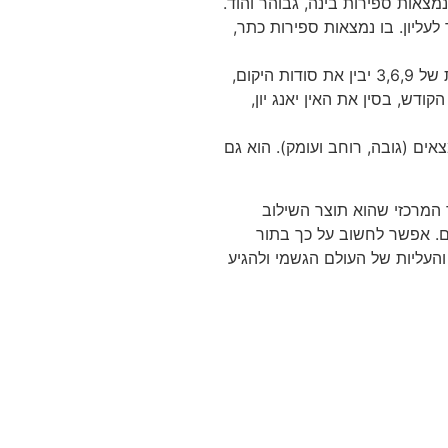
מצאות ספירות בינה, גבוהר והוד.
עליון. בו נמצאות ספירות כתר,
היקום כולו מורכב בדרכים רבות מתכונות המספר 3 אשר ממזג בין 2 אנרגיות ראשוניות. ניקולס טסלה נהג להגיד שמי שידע את הסודות של 3,6,9 יבין את סודות היקום,
דש, בסין את האין יאנג יון,
נמצאים (גובה, רוחב ועומק). הוא גם
המרכזי שהוא תוצר השילוב
ם. אפשר לחשוב על כך בתור
והעליות של העולם הגשמי ולהגיע