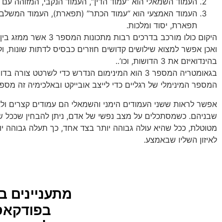
העמוד השמאלי הוא “עמוד הדין”, העמוד הנקבי, המזוהה עם עם
העמוד האמצעי הוא “עמוד הכתר” (תפארת), העמוד המשלב בין 
תפארת, יסוד ומלכות.
ואכן אפשר למצוא שילושים קדושים חוזרים כבסיס לדתות שונות, ולת
בהינדואיזם את 3 הדושות, וכו’..
בגאומטריה המספר 3 הוא המינימום הנדרש כדי לשר
המספר המינימלי של רגליים כדי לייצב אובייקט ובאלכימיה זה מספ
אפשר לראות ששני העמודים הימני והשמאלי הם עמודים קצרים ולא
שבניהם. כשמסתכלים על מצב נפשי של אדם, ניתן להבחין שככל ש
מטוטלת, ככל שהיא עולה גבוהה יותר בצד אחד, כך תעלה גבוהה יו
לאיזון השליו שבאמצע.
מתעניינים ב
בפודקאס