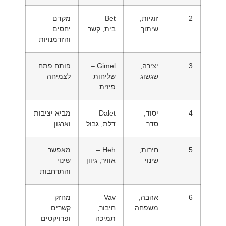
2
זוגיות,
Bet –
מקדם
שיתוך
בית, קשר
יחסים
והזדמנויות
3
יצירה,
Gimel –
פותח פתח
שגשוג
שליחות
לצמיחה
פיזית
4
יסוד,
Dalet –
מביא יציבות
סדר
דלת, גבול
וארגון
5
חירות,
Heh –
מאפשר
שינוי
אוויר, גיוון
שינוי
והתרחבות
6
אהבה,
Vav –
מחזק
משפחה
חיבור,
קשרים
תמיכה
ופרויקטים