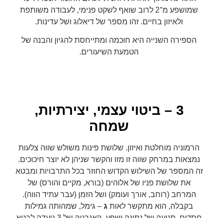
שמושפע מ־2 לרוב שואף לשקט פנימי, לעבודה משותפת
ולאיזון בחיים. זהו מספר של דיאלוג ושל עדינות.
הספירה השנייה היא חוכמה ומתייחסת להגיון והבנה של
הטמעת השיעורים.
3 – ביטוי עצמי, יצירתיות,
שמחה
הרמוניה מוחלטת ואיזון. שלושת פינות משולש שווה צלעות
נמצאות במרחק שווה זו מזו והקשר שניהן לא יוצר חיכוכים.
זה המספר של השילוש הקדוש החוזר בכל התרבויות ומבטא
את שלושת פניו של אלוהים (בורא, מקיים והורס) של
המרחב (רוחב, אורך ועומק) ושל הזמן (עבר עתיד הווה).
בקבלה, הוא מתקשר לאות
ג
– גימל, שמהותה גמילות
חסדים, תנועה של נתינה ושפע. האנרגיה של 3 נועדה לבטא