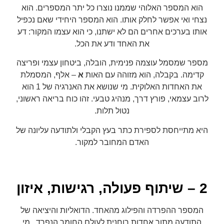
הוא המספר האלוהי שממנו נוצרו כל יתר המספרים. הוא
נצחי ואי אפשר לחלק אותו. הוא המספר היחידי שאם נכפיל
אותו בערכים אחרים הם לא ישתנו, כי הוא עצמו המקור: דע
את האחד ודע את הכל.
מספר שמסמל עוצמה פנימית, הובלה, ביטחון עצמי ופריצה
קדימה. בקבלה, הוא מזוהה עם האות
א
– אלף, המסמלת
את האחדות האלוקית. מי שנושא את האנרגיה של 1 הוא
לרוב עצמאי, פורץ דרך, מנהיג טבעי. זהו כוח בריאה ראשוני,
נטול תלות.
היא מתייחסת לספירת כתר בעץ הקבלי ולתודעה עליונה של
האדם המחובר למקור.
2 – שיתוף פעולה, רגישות, איזון
המספר ההפרדה והפילוג מהאחד. הדואליות והיציאה של
התודעה מתוך אחדות רוחנית לעולם החומר הנפרד. מי