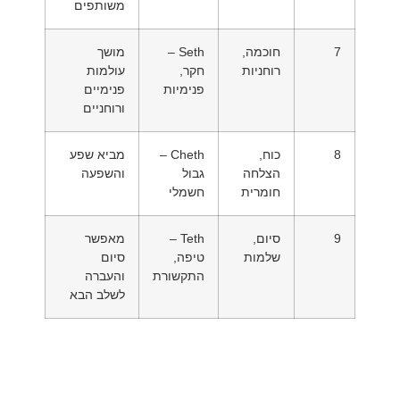
משותפים
7
חוכמה,
Seth –
מושך
רוחניות
חקר,
עולמות
פנימיות
פנימיים
ורוחניים
8
כוח,
Cheth –
מביא שפע
הצלחה
גבול
והשפעה
חומרית
חשמלי
9
סיום,
Teth –
מאפשר
שלמות
טיפה,
סיום
התקשורת
והעברה
לשלב הבא