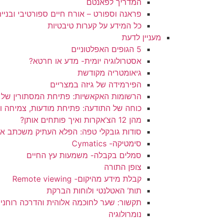
המדריך לפאנטם
פראנה וספורט – אורח חיים ספורטיבי ובניי
כל המידע על קערות טיבטיות
מעניין לדעת
5 הגופים האפלטוניים
אסטרולוגיה יומית- מדע או חרטא?
גיאומטריה מקודשת
הפירמידה של גיזה במצריים
הרשומות האקאשיות: פתיחת המסתורין של ה
כוחה של התודעה: פתיחת מודעות, צמיחה ושי
מהן 12 הצ’אקרות ואיך פותחים אותן?
סודות גובקלי טפה: הפלא העתיק משכתב את
סימטיקה- Cymatics
סמלים בקבלה- משמעות עץ החיים
צופן התורה
קבלת מידע מהיקום- Remote viewing
תות’ האטלנטי ולוחות הברקת
תקשור: שער לחוכמה אלוהית והדרכה רוחני
נומרולוגיה